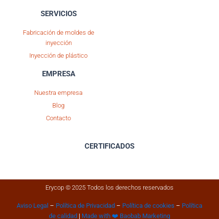
SERVICIOS
Fabricación de moldes de
inyección
Inyección de plástico
EMPRESA
Nuestra empresa
Blog
Contacto
CERTIFICADOS
Erycop © 2025 Todos los derechos reservados
Aviso Legal
–
Política de Privacidad
–
Política de cookies
–
Política
de calidad
|
Made with ❤️ Baobab Marketing