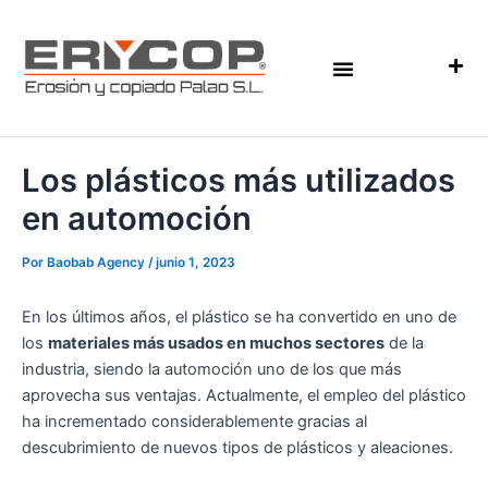
Ir
al
contenido
INYECCIÓN DE PLÁSTICO
FABRICACIÓN DE MOLDES DE INYECCIÓN
NUESTRA EMPRESA
Los plásticos más utilizados
en automoción
Por
Baobab Agency
/
junio 1, 2023
En los últimos años, el plástico se ha convertido en uno de
los
materiales más usados en muchos sectores
de la
industria, siendo la automoción uno de los que más
aprovecha sus ventajas. Actualmente, el empleo del plástico
ha incrementado considerablemente gracias al
descubrimiento de nuevos tipos de plásticos y aleaciones.