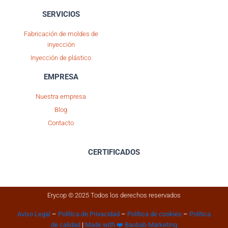
SERVICIOS
Fabricación de moldes de
inyección
Inyección de plástico
EMPRESA
Nuestra empresa
Blog
Contacto
CERTIFICADOS
Erycop © 2025 Todos los derechos reservados
Aviso Legal
–
Política de Privacidad
–
Política de cookies
–
Política
de calidad
|
Made with ❤️ Baobab Marketing