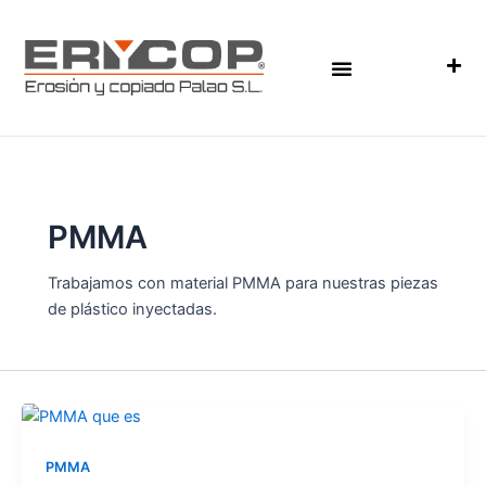
Ir
al
contenido
INYECCIÓN DE PLÁSTICO
FABRICACIÓN DE MOLDES DE INYECCIÓN
NUESTRA EMPRESA
PMMA
Trabajamos con material PMMA para nuestras piezas
de plástico inyectadas.
PMMA